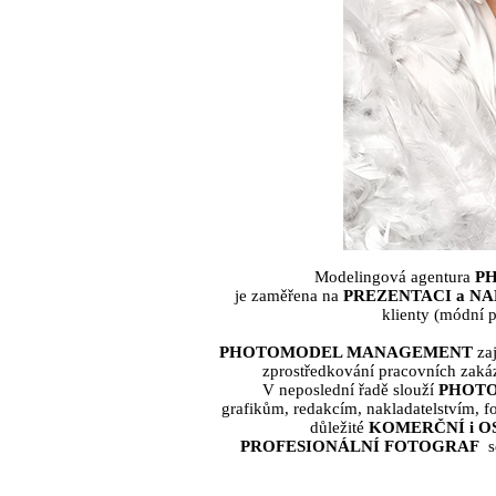
Modelingová agentura
P
je zaměřena na
PREZENTACI a N
klienty (módní 
PHOTOMODEL MANAGEMENT
zaj
zprostředkování pracovních zaká
V neposlední řadě slouží
PHOT
grafikům, redakcím, nakladatelstvím, f
důležité
KOMERČNÍ i 
PROFESIONÁLNÍ FOTOGRAF
s