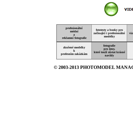
profesionální
fototesty a booky pro
módní
začínající i profesionální
vi
a
modelky
reklamní fotografie
fotografie
zkušené modelky
pro ženy,
k
které touží zůstat krásné
profesním zakázkám
navždy
© 2003-2013 PHOTOMODEL MAN