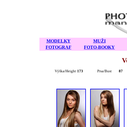
MODELKY
M
UŽI
FOTOGRAF
FOTO-BOOKY
V
Výška/Height
173
Prsa/Bust
87